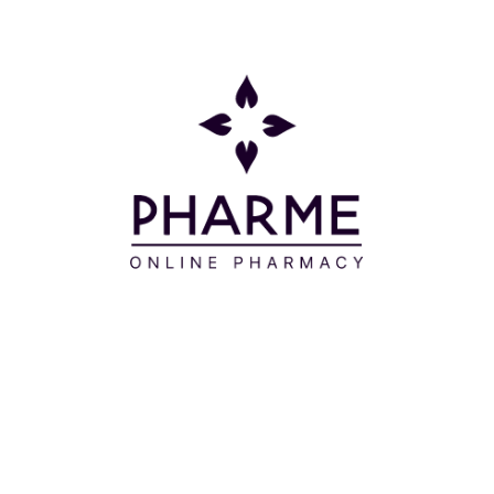
ελεγμένο.
Μοιράσου το:
.