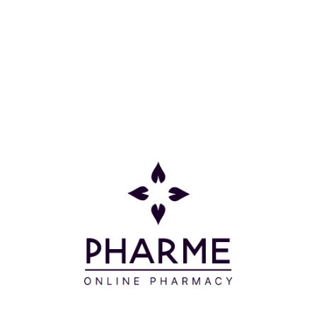
ευχαρίστ
Δερματολ
Μοιράσου το:
ουργία αφρού στις παλάμες των χεριών σας. Ξεπλένετε 