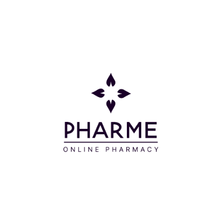
air είναι ελαφρύ και έχει στρογγυλεμένες άκρες για
την άνεση του μωρού σας.
Μεταξένια θηλή για χαλάρωση και άνεση,
κατασκευασμένη από Σιλικόνη. Η πτυσσόμενη
θηλή, έχει συμμετρικό σχήμα που σέβεται τον
ουρανίσκο, τα δόντια και τα ούλα του μωρού σας
καθώς μεγαλώνει.
Με τη θήκη μεταφοράς, μπορείτε να αποστειρώνετε
την πιπίλα του μωρού σας στο φούρνο
μικροκυμάτων και να την αποθηκεύετε με υγιεινό
τρόπο, όταν δεν είστε στο σπίτι. Χωρίς BPA.
TIP!
Ασφαλής και εύκολη αποστείρωση σε φούρνο
μικροκυμάτων.