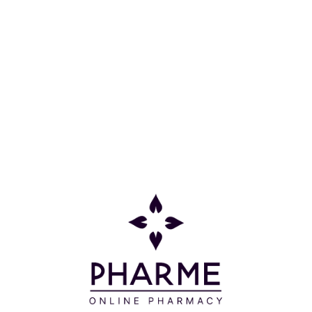
Οδηγίες Χρήσης
Όταν τελειώσει η κρέμα σας, βγάζετε το άδειο
δοχείο, τοποθετείτε στο βάζο το καινούργιο δοχείο
και αφαιρείτε το φύλλο αλουμινίου.
Χρησιμοποιείτε τη Firming Night Cream Resveratrol–
Lift στο πρόσωπο και τον λαιμό το βράδυ, μόνη της
ή μετά από τον ορό σας.
Συστατικά
AQUA/WATER/EAU - BUTYLENE GLYCOL –