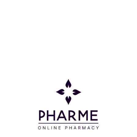
τα βακτήρια.
Με ευχάριστο άρωμα Κίτρου. Δερματολογικά
ελεγμένο.
Συστατικά
AQUA, AMMONIUM LAURYL SULFATE, SODIUM
LAURETH SULFATE, GLYCERIN, SODIUM
CHLORIDE, COCAMIDE MEA, PARFUM, CITRIC ACID,
SALICYLIC ACID, TETRASODIUM EDTA, LIMONENE,
BENZYL SALICYLATE, HEXYL CINNAMAL,
LINALOOL, MAGNESIUM NITRATE,
METHYLCHLOROISOTHIAZOLINONE, MAGNESIUM
CHLORIDE, METHYLISOTHIAZOLINONE, SODIUM