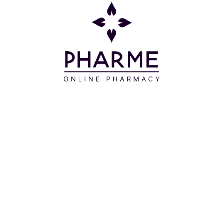
Ανοίγετε το περιτύλιγμα από την οδοντωτή άκρη.
Χειριστείτε το προφυλακτικό προσεκτικά, καθώς
μπορεί να υποστεί ζημιές από τα νύχια ή αιχμηρά
αντικείμενα. Με το ρολό στο εξωτερικό, πιέζετε την
κατάληξη και τοποθετείτε το προφυλακτικό στην
άκρη του πέους σε στύση. Το ξεδιπλώνετε προς τα
κάτω μέχρι τη βάση του πέους. Σταματάτε και
ελέγχετε αν νοιώσετε ότι το προφυλακτικό
γλυστράει ή πιέζει υπερβολικά το πέος, γιατί
υπάρχει η πιθανότητα να σπάσει. Το προφυλακτικό
πρέπει να αφαιρεθεί σύντομα μετά την
εκσπερμάτωση. Το προφυλακτικό πρέπει να
κρατιέται σταθερά από τη βάση του πέους πριν την
απομάκρυνσή του. Πετάτε το περιτύλιγμα και το
χρησιμοποιημένο προφυλακτικό σε καλάθι
απορριμμάτων. Μην το πετάξετε στην τουαλέτα.