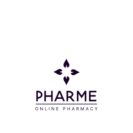
Κατηγορίες
Πληροφορίες
Επικοινωνία
Παρακολούθηση Παραγγελίας
Σχετικά με εμάς
Τρόποι πληρωμής
Τρόποι αποστολής
Πολιτική επιστροφών
Συχνές Ερωτήσεις
Όροι και προϋποθέσεις
Προσφορές
Δείτε τις προσφορές μας