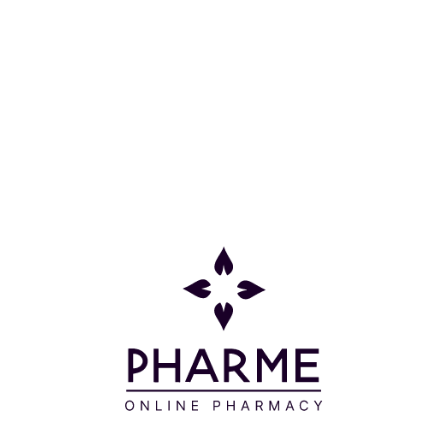
Χάρη στο Έλαιο Argan, στο Έλαιο Jojoba, στη
Βιταμίνη A, C, E και στην Προβιταμίνη Β5,
προσφέρουν θρέψη και προστασία στα μαλλιά σας
λόγω χημικών θεραπειών. Τα μαλλιά φαίνονται πιο
υγιή και πιο λεία απο ποτέ.
Οδηγίες Χρήσης
Αδειάζετε μια κάψουλα στη παλάμη σας και τρίβετε
τις παλάμες σας ώστε να θερμανθεί το προϊόν.
Απλώνετε την αμπούλα σε νωπά μαλλιά ξεκινώντας
από τις ρίζες, αποφεύγοντας το τριχωτό της
κεφαλής. Δε χρειάζεται ξέβγαλμα.