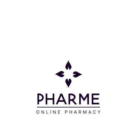
Κατηγορίες
Πληροφορίες
Επικοινωνία
Παρακολούθηση Παραγγελίας
Σχετικά με εμάς
Τρόποι πληρωμής
Τρόποι αποστολής
Πολιτική επιστροφών
Συχνές Ερωτήσεις
Όροι και προϋποθέσεις
Προσφορές
Δείτε τις προσφορές μας