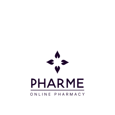
Κατηγορίες
Πληροφορίες
Επικοινωνία
Παρακολούθηση Παραγγελίας
Σχετικά με εμάς
Τρόποι πληρωμής
Τρόποι αποστολής
Πολιτική επιστροφών
Συχνές Ερωτήσεις
Όροι και προϋποθέσεις
Προσφορές
Δείτε τις προσφορές μας