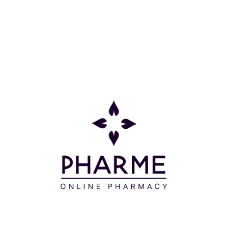
Κατηγορίες
Πληροφορίες
Επικοινωνία
Παρακολούθηση Παραγγελίας
Σχετικά με εμάς
Τρόποι πληρωμής
Τρόποι αποστολής
Πολιτική επιστροφών
Συχνές Ερωτήσεις
Όροι και προϋποθέσεις
Προσφορές
Δείτε τις προσφορές μας