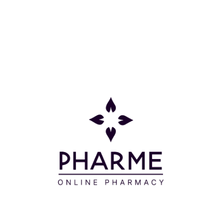
Κατηγορίες
Πληροφορίες
Επικοινωνία
Παρακολούθηση Παραγγελίας
Σχετικά με εμάς
Τρόποι πληρωμής
Τρόποι αποστολής
Πολιτική επιστροφών
Συχνές Ερωτήσεις
Όροι και προϋποθέσεις
Προσφορές
Δείτε τις προσφορές μας