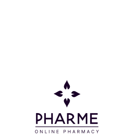
MONOI OIL AND ZEST OFLEMON 250 ML
Κατηγορίες
Πληροφορίες
Επικοινωνία
Παρακολούθηση Παραγγελίας
Σχετικά με εμάς
Τρόποι πληρωμής
Τρόποι αποστολής
Πολιτική επιστροφών