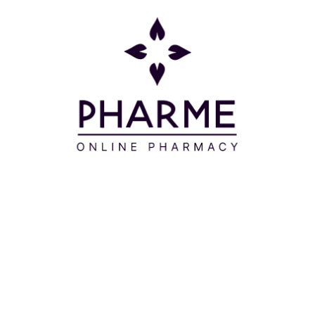
Μοιράσου το:
ective body cream στην επιθυμητή περιοχή με απαλό μα
E - CAPRYLIC/CAPRIC TRIGLYCERIDE - PANTHENOL - S