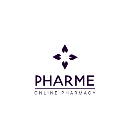
Μοιράσου το:
λά στο πρόσωπο, τα μάτια και τα χείλη χωρίς τρίψιμο. 
τα μικρά παιδιά.