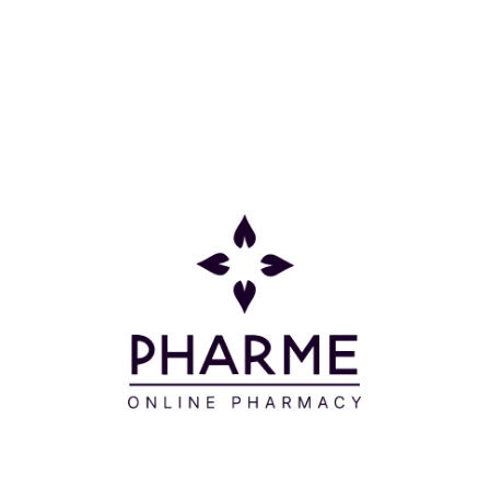
Κατηγορίες
Πληροφορίες
Επικοινωνία
Παρακολούθηση Παραγγελίας
Σχετικά με εμάς
Τρόποι πληρωμής
Τρόποι αποστολής
Πολιτική επιστροφών
Συχνές Ερωτήσεις
Όροι και προϋποθέσεις
Προσφορές
Δείτε τις προσφορές μας