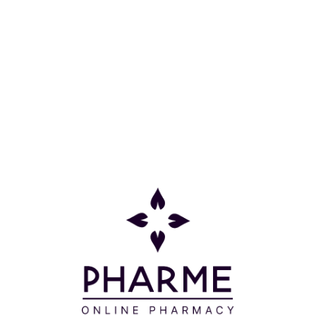
Συχνές Ερωτήσεις
Όροι και προϋποθέσεις
Προσφορές
Δείτε τις προσφορές μας
Μείνετε ενημερωμένοι
Email*
Εγγραφή
* Με την εγγραφή σας στο ενημερωτικό δελτίο μας συναινείτε στην
επεξεργασία των προσωπικών σας δεδομένων σύμφωνα με τους
όρους της πολιτικής επεξεργασίας προσωπικών δεδομένων της
επιχείρησής μας
εδώ.