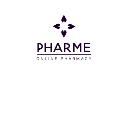
ανάμειξης με λίγο νερό και πάρτε 4 σταγόνες 4
φορές την ημέρα.
Συστατικά
Σύνθεση σε θρεπτικά συστατικά:
Per 100ml:
ENERGY KJ/KCAL - 627KJ/151KCAL
FAT / OF WHICH SATURATES - 0G / 0G
CARBOHYDRATE / OF WHICH SUGARS - 0.5G / 0.5G
PROTEIN - 0G SALT - 0G
Per 2 drops:
ENERGY KJ/KCAL - 1KJ/0KCAL
FAT / OF WHICH SATURATES - 0G / 0G