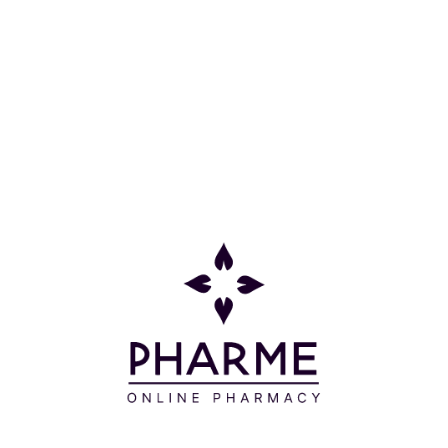
Οδηγίες Χρήσης
Εφαρμόζετε μια ικανή ποσότητα προϊόντος στις
προς αγωγή περιοχές 2 φορές την ημέρα, κάνοντας
απαλό μασάζ με κυκλικές κινήσεις μέχρι να
απορροφηθεί πλήρως.
Χάρη στο σωληνάριο με το ειδικό απλικατέρ, το
προϊόν μπορεί να εφαρμοστεί απευθείας στις προς
αγωγή περιοχές, προσφέροντας στοχευμένη
αδυνατιστική δράση.